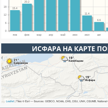
20.2
18
15.4
11.4
12
6.6
6
0
янв
фев
мар
апр
май
июн
июл
авг
ИСФАРА НА КАРТЕ П
Leaflet
| Tiles © Esri — Sources: GEBCO, NOAA, CHS, OSU, UNH, CSUMB, National 