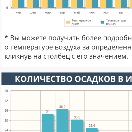
-9
янв
фев
мар
апр
май
июн
июл
авг
Температура
Температура
днем
ночью
* Вы можете получить более подро
о температуре воздуха за определен
кликнув на столбец с его значением.
КОЛИЧЕСТВО ОСАДКОВ В И
48
42
36.9
36
34
30.5
30
25.4
24