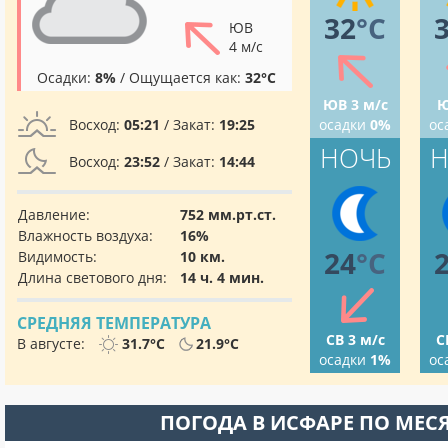
32
°C
ЮВ
4 м/с
Осадки:
8%
/ Ощущается как:
32°C
ЮВ 3 м/с
Ю
Восход:
05:21
/ Закат:
19:25
осадки
0%
ос
НОЧЬ
Н
Восход:
23:52
/ Закат:
14:44
Давление:
752 мм.рт.ст.
Влажность воздуха:
16%
24
°C
Видимость:
10 км.
Длина светового дня:
14 ч. 4 мин.
СРЕДНЯЯ ТЕМПЕРАТУРА
СВ 3 м/с
С
В августе:
31.7°C
21.9°C
осадки
1%
ос
ПОГОДА В ИСФАРЕ ПО МЕС