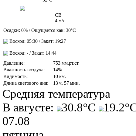
СВ
4 м/с
Осадки:
0%
/ Ощущается как:
30°C
Восход:
05:30
/ Закат:
19:27
Восход:
-
/ Закат:
14:44
Давление:
753 мм.рт.ст.
Влажность воздуха:
14%
Видимость:
10 км.
Длина светового дня:
13 ч. 57 мин.
Средняя температура
В августе:
30.8°C
19.2°
07.08
пятница