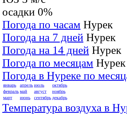
осадки
0%
Погода по часам
Нурек
Погода на 7 дней
Нурек
Погода на 14 дней
Нурек
Погода по месяцам
Нурек
Погода в Нуреке по меся
январь
апрель
июль
октябрь
февраль
май
август
ноябрь
март
июнь
сентябрь
декабрь
Температура воздуха в Ну